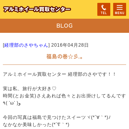
BLOG
[
経理部のさやちゃん
]
2016年04月28日
福島の巻☆彡.。
アルミホイール買取センター 経理部のさやです！！
実は私、旅行が大好き♡
時間(とお金笑)さえあれば色々とお出掛けしてるんです
٩( 'ω' )و
今回の写真は福島で見つけたスイーツヾ(*´∀｀*)ﾉ
なかなか美味しかった(*´∇｀*)