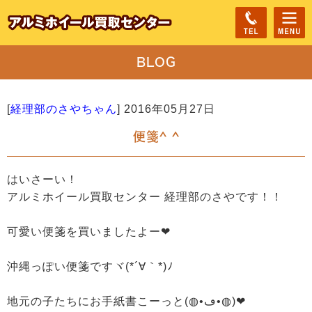
BLOG
[
経理部のさやちゃん
]
2016年05月27日
便箋^ ^
はいさーい！
アルミホイール買取センター 経理部のさやです！！
可愛い便箋を買いましたよー❤
沖縄っぽい便箋ですヾ(*´∀｀*)ﾉ
地元の子たちにお手紙書こーっと(◍•ڡ•◍)❤