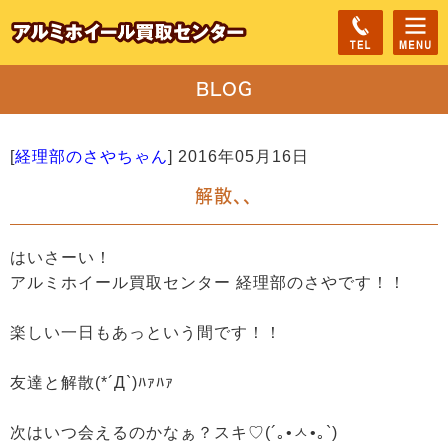
BLOG
[
経理部のさやちゃん
]
2016年05月16日
解散、、
はいさーい！
アルミホイール買取センター 経理部のさやです！！
楽しい一日もあっという間です！！
友達と解散(*´Д`)ﾊｧﾊｧ
次はいつ会えるのかなぁ？スキ♡(´｡•ㅅ•｡`)