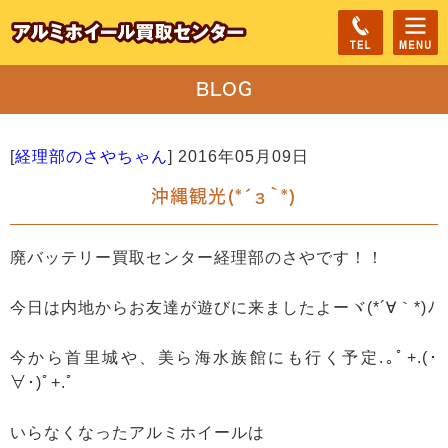
BLOG
[
経理部のさやちゃん
]
2016年05月09日
沖縄観光(*´з｀*)
廃バッテリー買取センター経理部のさやです！！
今日は内地からお友達が遊びに来ましたよーヾ(*´∀｀*)ﾉ
今から首里城や、美ら海水族館にも行く予定.｡ﾟ+.(･
∀･)ﾟ+.ﾟ
いらなくなったアルミホイールは